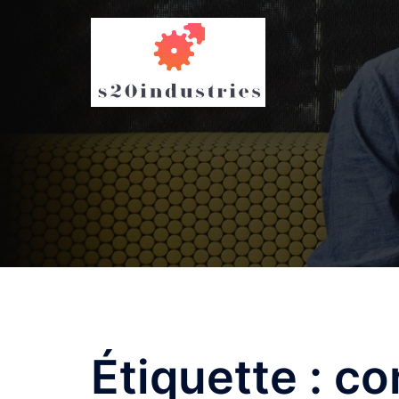
Aller
au
contenu
Étiquette :
co