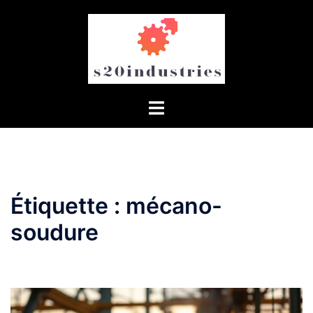
Aller
au
contenu
Étiquette :
mécano-
soudure