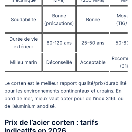
mécanique
MPa)
(235 MPa)
MPa
Bonne
Moyen
Soudabilité
Bonne
(précautions)
(TIG/M
Durée de vie
80-120 ans
25-50 ans
50-80 
extérieur
Recomm
Milieu marin
Déconseillé
Acceptable
(316L
Le corten est le meilleur rapport qualité/prix/durabilité
pour les environnements continentaux et urbains. En
bord de mer, mieux vaut opter pour de l’inox 316L ou
de l’aluminium anodisé.
Prix de l’acier corten : tarifs
indicatifs en 2026