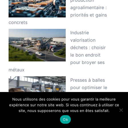
production
agroalimentaire :
priorités et gains
concrets
Industrie
valorisation
déchets : choisir
le bon endroit
pour broyer ses
métaux
Presses à balles
pour optimiser le
tri à la source des
Nous utilisons des cookies pour vous garantir la meilleure
déchets
expérience sur notre site web. Si vous continuez à utiliser ce
industriels et
site, nous supposerons que vous en êtes satisfait.
d’emballage
Ok