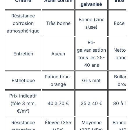
Critère
Acier corten
Inox 3
galvanisé
Résistance
Bonne (zinc
corrosion
Très bonne
Excelle
s’use)
atmosphérique
Re-
galvanisation
Nettoy
Entretien
Aucun
tous les 25-
ponctu
40 ans
Patine brun-
Brillant
Esthétique
Gris mat
orangé
bross
Prix indicatif
(tôle 3 mm,
40 à 70 €
25 à 40 €
80 à 15
€/m²)
Résistance
Élevée (355
Moyenne
Bonne (