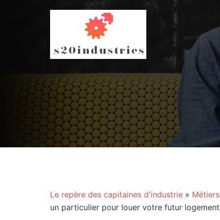
Aller
au
contenu
Le repère des capitaines d'industrie
»
Métiers
un particulier pour louer votre futur logement