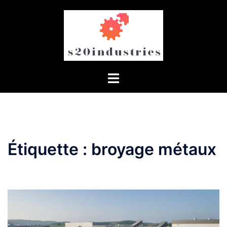
Aller
au
contenu
Étiquette :
broyage métaux