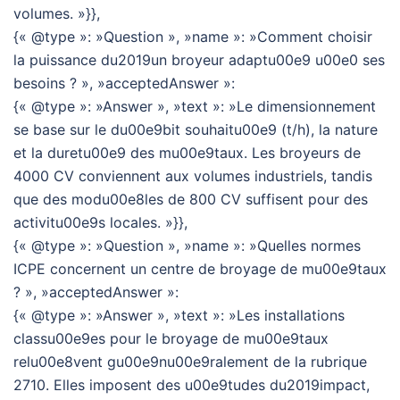
volumes. »}},
{« @type »: »Question », »name »: »Comment choisir
la puissance du2019un broyeur adaptu00e9 u00e0 ses
besoins ? », »acceptedAnswer »:
{« @type »: »Answer », »text »: »Le dimensionnement
se base sur le du00e9bit souhaitu00e9 (t/h), la nature
et la duretu00e9 des mu00e9taux. Les broyeurs de
4000 CV conviennent aux volumes industriels, tandis
que des modu00e8les de 800 CV suffisent pour des
activitu00e9s locales. »}},
{« @type »: »Question », »name »: »Quelles normes
ICPE concernent un centre de broyage de mu00e9taux
? », »acceptedAnswer »:
{« @type »: »Answer », »text »: »Les installations
classu00e9es pour le broyage de mu00e9taux
relu00e8vent gu00e9nu00e9ralement de la rubrique
2710. Elles imposent des u00e9tudes du2019impact,