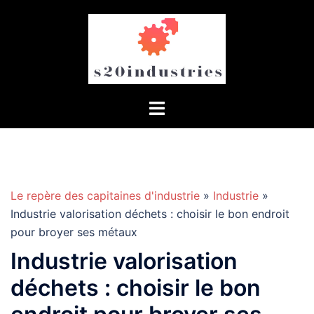
Aller
au
contenu
Le repère des capitaines d'industrie
»
Industrie
»
Industrie valorisation déchets : choisir le bon endroit
pour broyer ses métaux
Industrie valorisation
déchets : choisir le bon