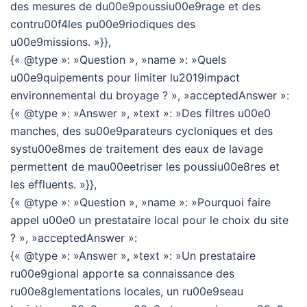
des mesures de du00e9poussiu00e9rage et des
contru00f4les pu00e9riodiques des
u00e9missions. »}},
{« @type »: »Question », »name »: »Quels
u00e9quipements pour limiter lu2019impact
environnemental du broyage ? », »acceptedAnswer »:
{« @type »: »Answer », »text »: »Des filtres u00e0
manches, des su00e9parateurs cycloniques et des
systu00e8mes de traitement des eaux de lavage
permettent de mau00eetriser les poussiu00e8res et
les effluents. »}},
{« @type »: »Question », »name »: »Pourquoi faire
appel u00e0 un prestataire local pour le choix du site
? », »acceptedAnswer »:
{« @type »: »Answer », »text »: »Un prestataire
ru00e9gional apporte sa connaissance des
ru00e8glementations locales, un ru00e9seau