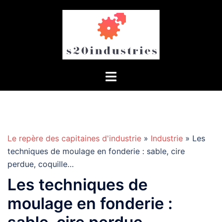
Aller
au
contenu
Le repère des capitaines d'industrie
»
Industrie
» Les
techniques de moulage en fonderie : sable, cire
perdue, coquille…
Les techniques de
moulage en fonderie :