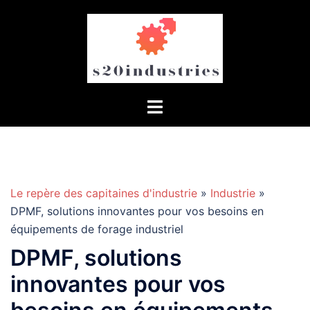
Aller
au
contenu
Le repère des capitaines d'industrie
»
Industrie
»
DPMF, solutions innovantes pour vos besoins en
équipements de forage industriel
DPMF, solutions
innovantes pour vos